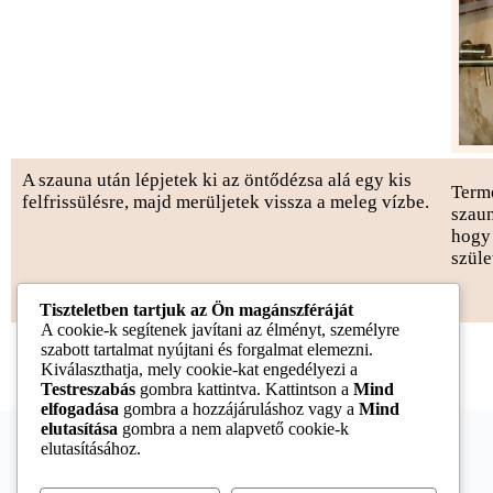
A szauna után lépjetek ki az öntődézsa alá egy kis
Termé
felfrissülésre, majd merüljetek vissza a meleg vízbe.
szaun
hogy 
szüle
Tiszteletben tartjuk az Ön magánszféráját
A cookie-k segítenek javítani az élményt, személyre
szabott tartalmat nyújtani és forgalmat elemezni.
Kiválaszthatja, mely cookie-kat engedélyezi a
Testreszabás
gombra kattintva. Kattintson a
Mind
elfogadása
gombra a hozzájáruláshoz vagy a
Mind
elutasítása
gombra a nem alapvető cookie-k
elutasításához.