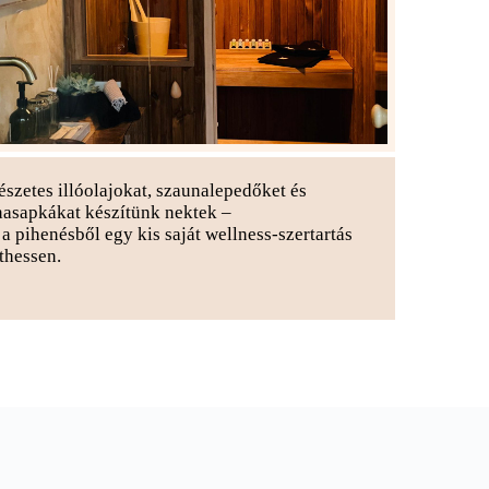
szetes illóolajokat, szaunalepedőket és
asapkákat készítünk nektek –
a pihenésből egy kis saját wellness-szertartás
thessen.