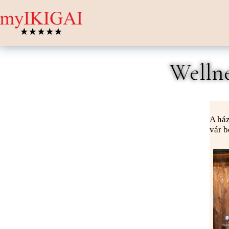
Welln
A ház
vár b