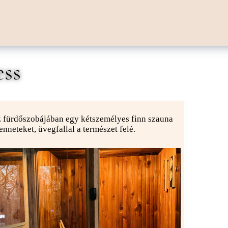
ess
 fürdőszobájában egy kétszemélyes finn szauna
enneteket, üvegfallal a természet felé.