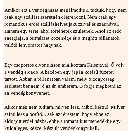
Amikor ezt a vendégházat megálmodtuk, tudtuk, hogy nem
csak egy szállást szeretnénk létrehozni. Nem csak egy
romantikus erdei szálláshelyet jakuzzival és szaunával.
Hanem egy teret, ahol történetek születnek. Ahol az erdő
energiája, a természet közelsége és a meghitt pillanatok
valódi lenyomatot hagynak.
Egy csoportos elvonuláson találkoztam Krisztával. Ő volt
a vendég előadó. A kezében egy japán kötésű füzetet
tartott. Abban a pillanatban valami mély bizonyosság
született bennem: ő az én emberem. Ő fogja megkötni az
én vendégkönyvemet.
Akkor még nem tudtam, milyen lesz. Miből készül. Milyen
színű lesz a borító. Csak azt éreztem, hogy ebbe az
eldugott erdei házba, ebbe a romantikus menedékbe egy
különleges, kézzel készült vendégkönyv kell.