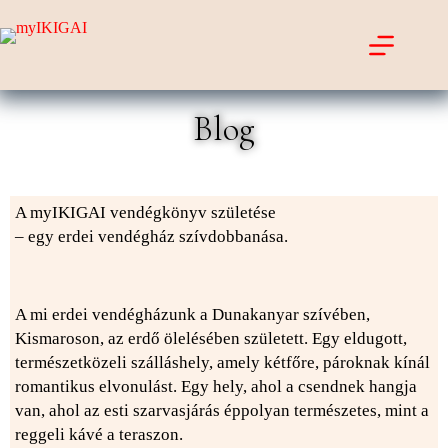
myIKIGAI
Blog
A myIKIGAI vendégkönyv születése
– egy erdei vendégház szívdobbanása.
A mi erdei vendégházunk a Dunakanyar szívében,
Kismaroson, az erdő ölelésében született. Egy eldugott,
természetközeli szálláshely, amely kétfőre, pároknak kínál
romantikus elvonulást. Egy hely, ahol a csendnek hangja
van, ahol az esti szarvasjárás éppolyan természetes, mint a
reggeli kávé a teraszon.