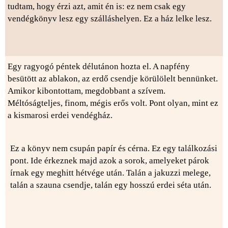
tudtam, hogy érzi azt, amit én is: ez nem csak egy
vendégkönyv lesz egy szálláshelyen. Ez a ház lelke lesz.
Egy ragyogó péntek délutánon hozta el. A napfény
besütött az ablakon, az erdő csendje körülölelt bennünket.
Amikor kibontottam, megdobbant a szívem.
Méltóságteljes, finom, mégis erős volt. Pont olyan, mint ez
a kismarosi erdei vendégház.
Ez a könyv nem csupán papír és cérna. Ez egy találkozási
pont. Ide érkeznek majd azok a sorok, amelyeket párok
írnak egy meghitt hétvége után. Talán a jakuzzi melege,
talán a szauna csendje, talán egy hosszú erdei séta után.