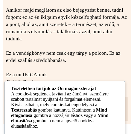
Amikor majd meglátom az első bejegyzést benne, tudni
fogom: ez az én ikigaim egyik kézzelfogható formája. Az
a pont, ahol az, amit szeretek – a természet, az erdő, a
romantikus elvonulás – találkozik azzal, amit adni
tudunk.
Ez a vendégkönyv nem csak egy tárgy a polcon. Ez az
erdei szállás szívdobbanása.
Ez a mi IKIGAIunk
Gabi & Dani
Tiszteletben tartjuk az Ön magánszféráját
A cookie-k segítenek javítani az élményt, személyre
szabott tartalmat nyújtani és forgalmat elemezni.
Nagyon Köszönöm,
Molnár Krisztina
Kiválaszthatja, mely cookie-kat engedélyezi a
Grafikus, illusztrátornak
Testreszabás
gombra kattintva. Kattintson a
Mind
Info@kri-arte.hu
elfogadása
gombra a hozzájáruláshoz vagy a
Mind
06209183752
elutasítása
gombra a nem alapvető cookie-k
elutasításához.