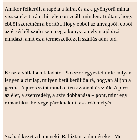
Amikor felkerült a tapéta a falra, és az a gyönyörű minta
visszanézett rám, hirtelen összeállt minden. Tudtam, hogy
ebből szeretném a borítót. Hogy ebből az anyagból, ebből
az érzésből szülessen meg a könyv, amely majd őrzi
mindazt, amit ez a természetközeli szállás adni tud.
Kriszta vállalta a feladatot. Sokszor egyeztettünk: milyen
legyen a címlap, milyen betű kerüljön rá, hogyan álljon a
gerinc. A piros színt mindketten azonnal éreztük. A piros
az élet, a szenvedély, a szív dobbanása – pont, mint egy
romantikus hétvége pároknak itt, az erdő mélyén.
Szabad kezet adtam neki. Rábíztam a döntéseket. Mert